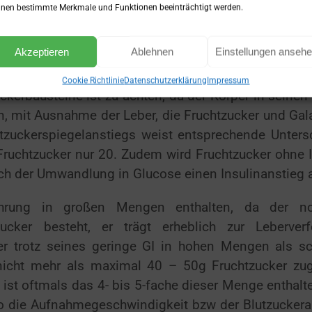
en Schwankungen.
nen bestimmte Merkmale und Funktionen beeinträchtigt werden.
Akzeptieren
Ablehnen
Einstellungen anseh
Cookie Richtlinie
Datenschutzerklärung
Impressum
ckerbausteine ist zu achten, da der Körper in seinen
, mit Ausnahme der Leber, die Fruchtzucker und Gal
utzuckerspiegelanstiegs weist entsprechende Unters
ruchtzucker nur 20. Zudem wird Fruchtzucker ohne I
nach der Umwandlung in Glucose einen Insulinanstieg 
ahrung in großen Mengen enthalten, da der n
cker besteht, er trägt erheblich zur Leberverf
er trotz seines geringe GI in hohen Mengen als sc
 nicht mehr als maximal 40 – 50g Fruchtzucker zug
ist oftmals das 4- bis 5-fache dieser Menge enthalte
so die Aufnahmegeschwindigkeit bzw der Blutzuckera