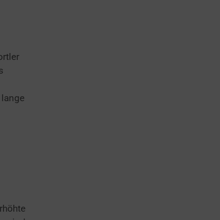
rtler
s
 lange
rhöhte