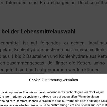
Im folgenden sind Empfehlungen in Durchschnitts
 bei der Lebensmittelauswahl
nsmittel ist auf folgendes zu achten: Insulinau
pekte. Kohlenhydrate bestehen aus unterschiedlich 
d aus 1 bis 2 Bausteinen und Kohlenhydrate aus Kett
en zusammengesetzt. Je länger die Ketten, umso 
cker geteilt sind und aufgenommen werden können.
Cookie-Zustimmung verwalten
piegels und geringere Insulinausschüttung sind die 
te langsam ins Blut. Für die entsprechende Zuordnu
dir ein optimales Erlebnis zu bieten, verwenden wir Technologien wie Cookies, um
, wie den Glykämischen Index, den Insulin Index u
äteinformationen zu speichern und/oder darauf zuzugreifen. Wenn du diesen
von langsam ansteigenden Zuckerspiegeln im Blut i
hnologien zustimmst, können wir Daten wie das Surfverhalten oder eindeutige IDs a
ser Website verarbeiten. Wenn du deine Zustimmung nicht erteilst oder zurückziehst