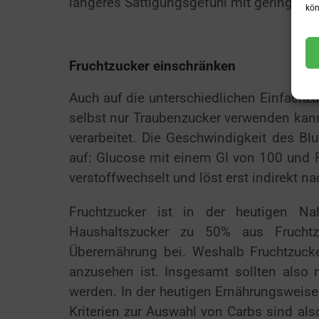
längeres Sättigungsgefühl mit geringer
kön
Fruchtzucker einschränken
Auch auf die unterschiedlichen Einfachzu
selbst nur Traubenzucker verwenden kann
verarbeitet. Die Geschwindigkeit des Bl
auf: Glucose mit einem GI von 100 und F
verstoffwechselt und löst erst indirekt 
Fruchtzucker ist in der heutigen N
Haushaltszucker zu 50% aus Fruchtzu
Überernährung bei. Weshalb Fruchtzuck
anzusehen ist. Insgesamt sollten also
werden. In der heutigen Ernährungsweise 
Kriterien zur Auswahl von Carbs sind al