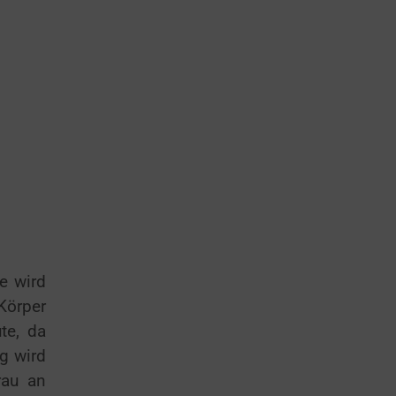
e wird
 Körper
te, da
g wird
rau an