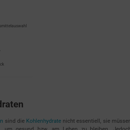
nsmittelauswahl
?
ick
draten
en
sind die
Kohlenhydrate
nicht essentiell, sie müsse
n, um gesund bzw. am Leben zu bleiben. Jedoc