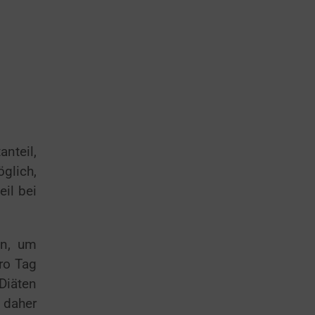
anteil,
glich,
il bei
en, um
ro Tag
Diäten
 daher