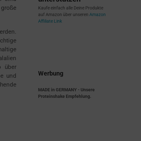
 große
Kaufe einfach alle Deine Produkte
auf Amazon über unseren
Amazon
Affiliate Link
erden.
chtige
altige
lalien
o über
Werbung
ne und
chende
MADE in GERMANY - Unsere
Proteinshake Empfehlung.