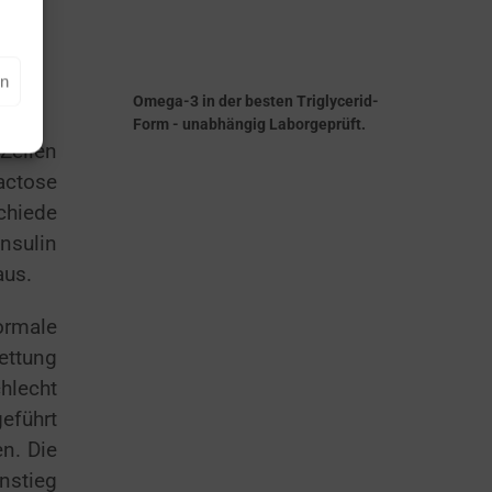
en
Omega-3 in der besten Triglycerid-
Form - unabhängig Laborgeprüft.
 Zellen
actose
chiede
nsulin
aus.
ormale
ettung
hlecht
eführt
n. Die
nstieg