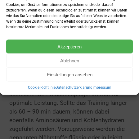
Cookies, um Geräteinformationen zu speichern und/oder darauf
Aufgepasst, zu viel Nahrung vor dem Training
zuzugreifen. Wenn du diesen Technologien zustimmst, können wir Daten
wie das Surfverhalten oder eindeutige IDs auf dieser Website verarbeiten.
kann kontraproduktiv für die Leistung sein, da
Wenn du deine Zustimmung nicht erteilst oder zurückziehst, können
der Körper sich auf die Verdauung
bestimmte Merkmale und Funktionen beeinträchtigt werden.
konzentriert und so nicht die volle Leistung
abgerufen werden kann.
Akzeptieren
Wenn längere Zeit vor dem Training nichts
Ablehnen
gegessen wurde, ist ein Shake oder ein
Einstellungen ansehen
kleiner Snack empfehlenswert für einen
ausreichenden Insulinanstieg und einen
Cookie Richtlinie
Datenschutzerklärung
Impressum
ausreichenden Glucosespiegel im Blut für
optimale Leistung. Sollte das Training länger
als 60 – 90 min dauern, können dabei
ebenfalls Aminosäuren und Kohlenhydraten
zugeführt werden. Vorzugsweise werden die
genannten Nährstoffe flüssig oder in leicht