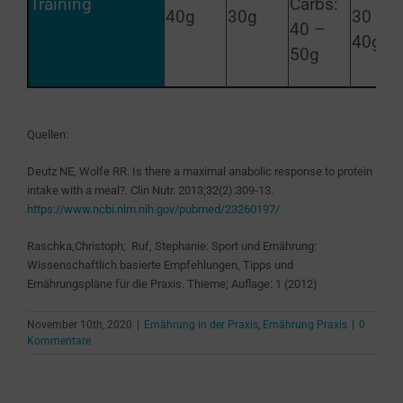
Training
Carbs:
40g
30g
30 –
40 –
40g
50g
Quellen:
Deutz NE, Wolfe RR. Is there a maximal anabolic response to protein
intake with a meal?. Clin Nutr. 2013;32(2):309-13.
https://www.ncbi.nlm.nih.gov/pubmed/23260197/
Raschka
,Christoph;
Ruf, Stephanie:
Sport und Ernährung:
Wissenschaftlich basierte Empfehlungen, Tipps und
Ernährungspläne für die Praxis. Thieme; Auflage: 1 (2012)
November 10th, 2020
|
Ernährung in der Praxis
,
Ernährung Praxis
|
0
Kommentare