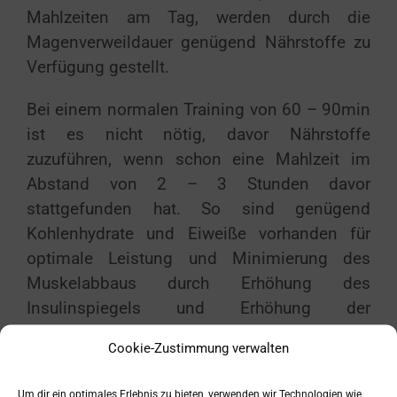
Mahlzeiten am Tag, werden durch die
Magenverweildauer genügend Nährstoffe zu
Verfügung gestellt.
Bei einem normalen Training von 60 – 90min
ist es nicht nötig, davor Nährstoffe
zuzuführen, wenn schon eine Mahlzeit im
Abstand von 2 – 3 Stunden davor
stattgefunden hat. So sind genügend
Kohlenhydrate und Eiweiße vorhanden für
optimale Leistung und Minimierung des
Muskelabbaus durch Erhöhung des
Insulinspiegels und Erhöhung der
Proteinbiosythese in einer Diät. In einer
Cookie-Zustimmung verwalten
Aufbau Phase, wird so der Muskelaufbau
ebenfalls bestens unterstützt.
Um dir ein optimales Erlebnis zu bieten, verwenden wir Technologien wie