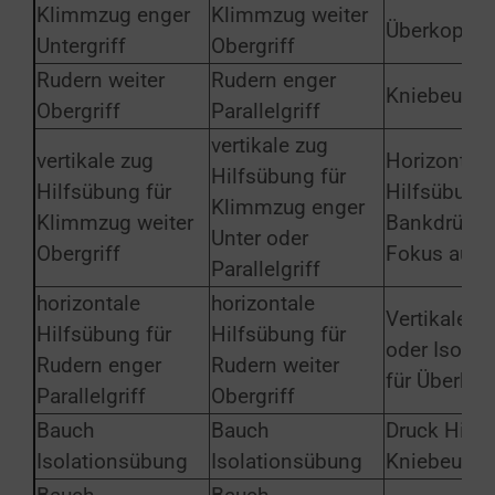
Klimmzug enger
Klimmzug weiter
Überkopfdr
Untergriff
Obergriff
Rudern weiter
Rudern enger
Kniebeugev
Obergriff
Parallelgriff
vertikale zug
vertikale zug
Horizontale
Hilfsübung für
Hilfsübung für
Hilfsübung 
Klimmzug enger
Klimmzug weiter
Bankdrücke
Unter oder
Obergriff
Fokus auf o
Parallelgriff
horizontale
horizontale
Vertikale Dr
Hilfsübung für
Hilfsübung für
oder Isolat
Rudern enger
Rudern weiter
für Überko
Parallelgriff
Obergriff
Bauch
Bauch
Druck Hilfs
Isolationsübung
Isolationsübung
Kniebeuge