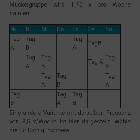
Muskelgruppe wird 1,75 x pro Woche
trainiert.
Di
Mi
Do
Fr
Sa
So
Mo
Tag
Tag
Tag
TagB
A
B
A
Tag
Tag
Tag
Tag A
A
B
B
Tag
Tag
Tag
A
B
A
Tag
Tag
Tag
B
A
B
Eine andere Variante mit derselben Frequenz
von 3,5 x/Woche ist hier dargestellt. Wähle
die für Dich günstigere.