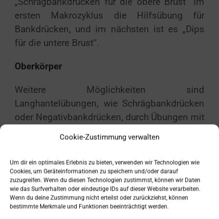
„Schrägbankdrücken für die obere Brust“ im
ersten Makrozyklus die Hilfsübung für
Bankdrücken, und im nächsten ist es „Dips
für die untere Brust“.
Oberkörper
Weitere Möglichkeiten sind
Langhantelübungen, wie Schrägbankdrücken
oder Negativbankdrücken, durch Übungen mit
Kurzhanteln oder an Maschinen zu
Cookie-Zustimmung verwalten
ersetzen/abzuwechseln. Generell bauen
Rückenübungen in der Weise aufeinander
Um dir ein optimales Erlebnis zu bieten, verwenden wir Technologien wie
auf, dass sich Hilfsübungen mit den
Cookies, um Geräteinformationen zu speichern und/oder darauf
zuzugreifen. Wenn du diesen Technologien zustimmst, können wir Daten
Grundübungen ergänzen, indem jeweils eine
wie das Surfverhalten oder eindeutige IDs auf dieser Website verarbeiten.
Übung mit engem und weitem Griff, bei
Wenn du deine Zustimmung nicht erteilst oder zurückziehst, können
bestimmte Merkmale und Funktionen beeinträchtigt werden.
horizontalem und vertikalem Zug erfolgen.