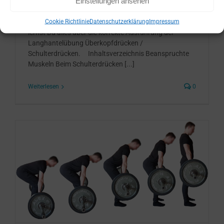
Einstellungen ansehen
Cookie Richtlinie
Datenschutzerklärung
Impressum
Schulterdrücken einfach erklärt! In diesem Beitrag
lernst Du alles über die korrekte Ausführung der
Langhantelübung Überkopfdrücken /
Schulterdrücken. Inhaltsverzeichnis Beanspruchte
Muskeln Beim Schulterdrücken [...]
Weiterlesen
0