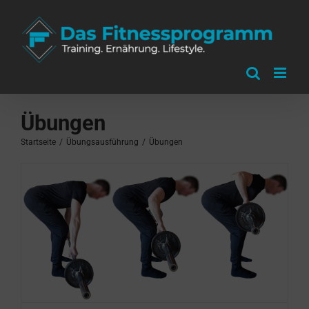
Zum
Inhalt
springen
Übungen
Startseite
/
Übungsausführung
/
Übungen