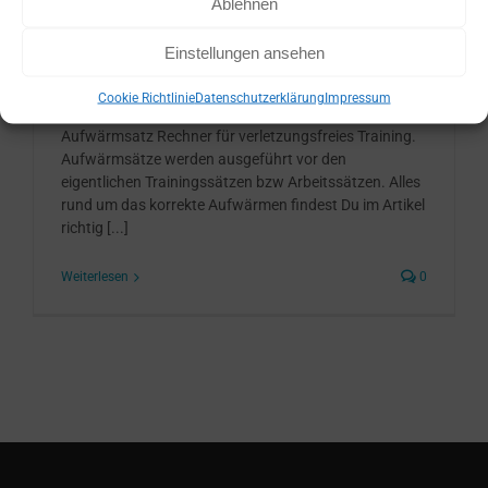
Ablehnen
Mai 14th, 2020
|
Fitnessprogramm Rechner
,
Trainings
Einstellungen ansehen
Rechner
Cookie Richtlinie
Datenschutzerklärung
Impressum
Aufwärmsatz Rechner für verletzungsfreies Training.
Aufwärmsätze werden ausgeführt vor den
eigentlichen Trainingssätzen bzw Arbeitssätzen. Alles
rund um das korrekte Aufwärmen findest Du im Artikel
richtig [...]
Weiterlesen
0