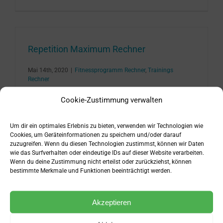
Repetition Maximum Rechner
Mai 14th, 2020
|
Fitnessprogramm Rechner
,
Trainings
Rechner
Cookie-Zustimmung verwalten
Repetition Maximum Rechner kostenlos nutzen, um
ein Repetition Maximum in anderes Repetition
Um dir ein optimales Erlebnis zu bieten, verwenden wir Technologien wie
Maximum umzurechnen. Was ist das Repetition
Cookies, um Geräteinformationen zu speichern und/oder darauf
Maximum (RM)? Das Repetition Maximum (RM) [...]
zuzugreifen. Wenn du diesen Technologien zustimmst, können wir Daten
wie das Surfverhalten oder eindeutige IDs auf dieser Website verarbeiten.
Wenn du deine Zustimmung nicht erteilst oder zurückziehst, können
Weiterlesen
0
bestimmte Merkmale und Funktionen beeinträchtigt werden.
Akzeptieren
Aufwärmsatz Rechner