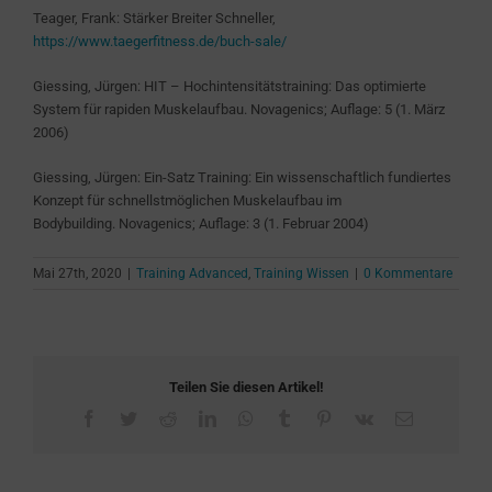
Teager, Frank: Stärker Breiter Schneller,
https://www.taegerfitness.de/buch-sale/
Giessing, Jürgen:
HIT – Hochintensitätstraining: Das optimierte
System für rapiden Muskelaufbau. Novagenics; Auflage: 5 (1. März
2006)
Giessing, Jürgen:
Ein-Satz Training: Ein wissenschaftlich fundiertes
Konzept für schnellstmöglichen Muskelaufbau im
Bodybuilding.
Novagenics; Auflage: 3 (1. Februar 2004)
Mai 27th, 2020
|
Training Advanced
,
Training Wissen
|
0 Kommentare
Teilen Sie diesen Artikel!
Facebook
Twitter
Reddit
LinkedIn
WhatsApp
Tumblr
Pinterest
Vk
E-
Mail