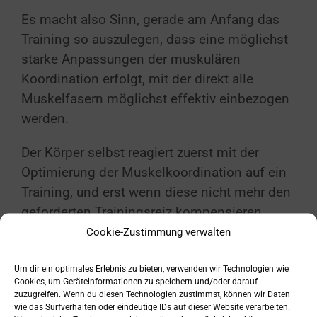
Es macht also Sinn, gerade am Anfang das
Training so auszulegen, dass eine möglichst
starke Anpassungen der muskulären
Koordination erfolgt, mit der direkt alle
Muskelfasern möglichst effektiv einbezogen
werden.
Der Körper selbst reagiert zuerst mit der
Optimierung der Muskelkoordination auf ein
Training, und erst wenn diese nicht mehr den
geforderten Trainingsreiz kompensieren
kann, leitet er verstärkt die Muskelhypertropie
Cookie-Zustimmung verwalten
als Superkompensation ein. Der
Um dir ein optimales Erlebnis zu bieten, verwenden wir Technologien wie
Muskelaufbau selbst kostet den Körper am
Cookies, um Geräteinformationen zu speichern und/oder darauf
meisten Energie. Deshalb versucht er diesen
zuzugreifen. Wenn du diesen Technologien zustimmst, können wir Daten
wie das Surfverhalten oder eindeutige IDs auf dieser Website verarbeiten.
Schritt am längsten zu vermeiden bzw. so