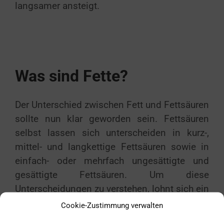
langsamer ansteigt.
Was sind Fette?
Der Unterschied zwischen Fett und Fettsäuren
sollte nun klar geworden sein. Fettsäuren
selbst lassen sich unterscheiden in kurz-,
mittel- und langkettige Fettsäuren sowie in
einfach- oder mehrfach ungesättigte und
gesättigte Fettsäuren. Um diese
Unterscheidungen zu verstehen, lohnt sich ein
kurzer Blick auf deren atomaren Aufbau. Die
Cookie-Zustimmung verwalten
Fettsäure ist auf atomarer Ebene wieder eine