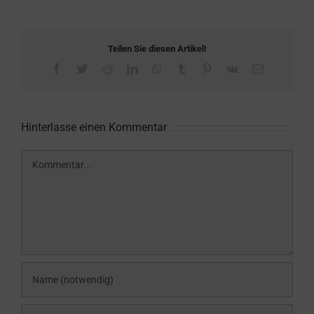
Teilen Sie diesen Artikel!
Facebook
Twitter
Reddit
LinkedIn
WhatsApp
Tumblr
Pinterest
Vk
E-
Mail
Hinterlasse einen Kommentar
Kommentar