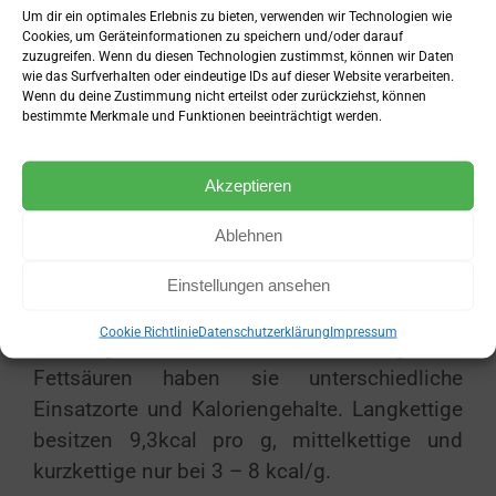
Carbonsäure, ähnlich wie die bekannten
Um dir ein optimales Erlebnis zu bieten, verwenden wir Technologien wie
Cookies, um Geräteinformationen zu speichern und/oder darauf
Aminosäuren, bestehend aus einer
zuzugreifen. Wenn du diesen Technologien zustimmst, können wir Daten
Carboxylgruppe am Anfang einer
wie das Surfverhalten oder eindeutige IDs auf dieser Website verarbeiten.
Wenn du deine Zustimmung nicht erteilst oder zurückziehst, können
Kohlenstoffkette, die unterschiedlich lang
bestimmte Merkmale und Funktionen beeinträchtigt werden.
sein kann.
Akzeptieren
An den Kohlenstoffen der Kette hängen
Wasserstoffe. Bei einer Kette von bis zu 5
Ablehnen
Kohlenstoffatomen spricht man von einer
kurzkettigen, bei 6 – 11 Atomen von einer
Einstellungen ansehen
mittelkettigen und über 11 Atomen von einer
Cookie Richtlinie
Datenschutzerklärung
Impressum
lankettigen Fettsäure. Je nach Länge der
Fettsäuren haben sie unterschiedliche
Einsatzorte und Kaloriengehalte. Langkettige
besitzen 9,3kcal pro g, mittelkettige und
kurzkettige nur bei 3 – 8 kcal/g.