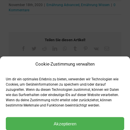
November 18th, 2020
|
Ernährung Advanced
,
Ernährung Wissen
|
0
Kommentare
Teilen Sie diesen Artikel!
Facebook
Twitter
Reddit
LinkedIn
WhatsApp
Tumblr
Pinterest
Vk
E-
Mail
Cookie-Zustimmung verwalten
Hinterlasse einen Kommentar
Um dir ein optimales Erlebnis zu bieten, verwenden wir Technologien wie
Kommentar
Cookies, um Geräteinformationen zu speichern und/oder darauf
zuzugreifen. Wenn du diesen Technologien zustimmst, können wir Daten
wie das Surfverhalten oder eindeutige IDs auf dieser Website verarbeiten.
Wenn du deine Zustimmung nicht erteilst oder zurückziehst, können
bestimmte Merkmale und Funktionen beeinträchtigt werden.
Akzeptieren