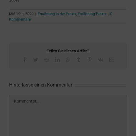
2009)
Mai 19th, 2020
|
Ernährung in der Praxis
,
Ernährung Praxis
|
0
Kommentare
Teilen Sie diesen Artikel!
Facebook
Twitter
Reddit
LinkedIn
WhatsApp
Tumblr
Pinterest
Vk
E-
Mail
Hinterlasse einen Kommentar
Kommentar