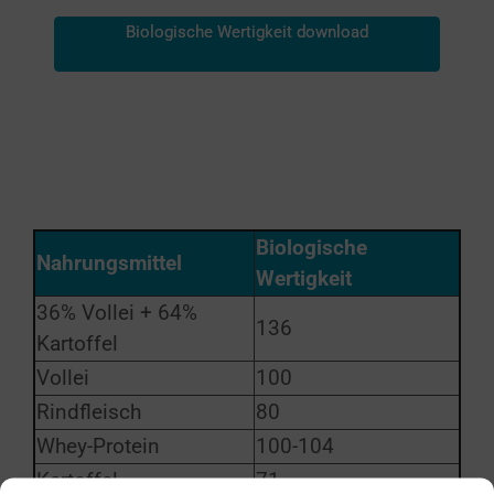
Biologische Wertigkeit download
Biologische
Nahrungsmittel
Wertigkeit
36% Vollei + 64%
136
Kartoffel
Vollei
100
Rindfleisch
80
Whey-Protein
100-104
Kartoffel
71