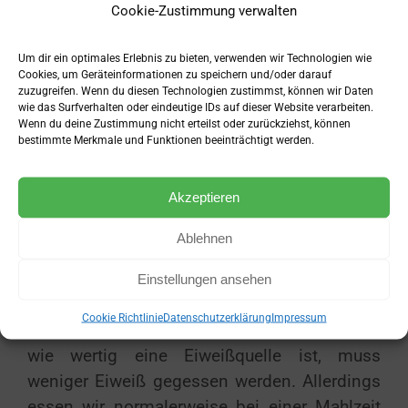
Cookie-Zustimmung verwalten
Mais
54
Gelatine
25
Um dir ein optimales Erlebnis zu bieten, verwenden wir Technologien wie
Cookies, um Geräteinformationen zu speichern und/oder darauf
zuzugreifen. Wenn du diesen Technologien zustimmst, können wir Daten
wie das Surfverhalten oder eindeutige IDs auf dieser Website verarbeiten.
Wenn du deine Zustimmung nicht erteilst oder zurückziehst, können
bestimmte Merkmale und Funktionen beeinträchtigt werden.
Biologische Wertigkeit von
Eiweiß in der Praxis
Akzeptieren
Ablehnen
Tierische Eiweiße haben generell eine
bessere Biologische Wertigkeit als
Einstellungen ansehen
pflanzliche, da sie dem menschlichen
Cookie Richtlinie
Datenschutzerklärung
Impressum
Proteinaufbau ähnlicher sind. Je nachdem,
wie wertig eine Eiweißquelle ist, muss
weniger Eiweiß gegessen werden. Allerdings
essen wir normalerweise bei einer Mahlzeit