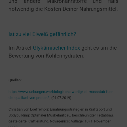
und andere Makronährstoffe und falls
notwendig die Kosten Deiner Nahrungsmittel.
Ist zu viel Eiweiß gefährlich?
Im Artikel
Glykämischer Index
geht es um die
Bewertung von Kohlenhydraten.
Quellen:
https://www.uebungen.ws/biologische-wertigkeit-massstab-fuer-
die-qualitaet-von-protein/
, (01.07.2019)
Christian von Loeffelholz:
Ernährungsstrategien in Kraftsport und
Bodybuilding: Optimaler Muskelaufbau, beschleunigter Fettabbau,
gesteigerte Kraftleistung. Novagenics; Auflage: 10 (1. November