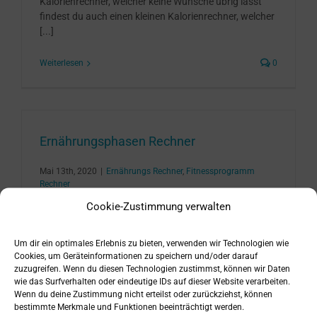
Kalorienrechner, welcher keine Wünsche übrig lässt
findest du auch einen kleinen Kalorienrechner, welcher
[...]
Weiterlesen
0
Ernährungsphasen Rechner
Mai 13th, 2020
|
Ernährungs Rechner
,
Fitnessprogramm
Rechner
Cookie-Zustimmung verwalten
Nutze den Ernährungsphase Rechner um Deine
Um dir ein optimales Erlebnis zu bieten, verwenden wir Technologien wie
passende Ernährungsphase zu bestimmen. Der
Cookies, um Geräteinformationen zu speichern und/oder darauf
Rechner liefert Dir als Ergebnis, eine klare Empfehlung,
zuzugreifen. Wenn du diesen Technologien zustimmst, können wir Daten
ob Du eine Diät oder Muskelaufbauphase [...]
wie das Surfverhalten oder eindeutige IDs auf dieser Website verarbeiten.
Wenn du deine Zustimmung nicht erteilst oder zurückziehst, können
bestimmte Merkmale und Funktionen beeinträchtigt werden.
Weiterlesen
0