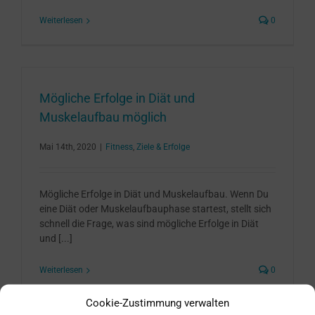
Weiterlesen
0
Mögliche Erfolge in Diät und
Muskelaufbau möglich
Mai 14th, 2020
|
Fitness
,
Ziele & Erfolge
Mögliche Erfolge in Diät und Muskelaufbau. Wenn Du
eine Diät oder Muskelaufbauphase startest, stellt sich
schnell die Frage, was sind mögliche Erfolge in Diät
und [...]
Weiterlesen
0
Cookie-Zustimmung verwalten