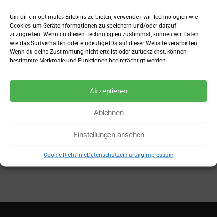
Um dir ein optimales Erlebnis zu bieten, verwenden wir Technologien wie
Diät oder Muskelaufbau?
Cookies, um Geräteinformationen zu speichern und/oder darauf
zuzugreifen. Wenn du diesen Technologien zustimmst, können wir Daten
wie das Surfverhalten oder eindeutige IDs auf dieser Website verarbeiten.
Mai 13th, 2020
|
Fitness
,
Ziele & Erfolge
Wenn du deine Zustimmung nicht erteilst oder zurückziehst, können
bestimmte Merkmale und Funktionen beeinträchtigt werden.
Die Frage nach Diät oder Muskelaufbau Phase stellt
sich schnell. Denn viele möchten Fett abnehmen
Akzeptieren
und/oder Muskeln aufbauen. Die meisten Männer
möchten ein Six-Pack, einen [...]
Ablehnen
Weiterlesen
0
Einstellungen ansehen
Cookie Richtlinie
Datenschutzerklärung
Impressum