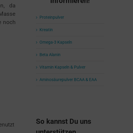
Informieren!
en, da
 Masse
Proteinpulver
e noch
Kreatin
Omega-3 Kapseln
Beta Alanin
Vitamin Kapseln & Pulver
Aminosäurepulver BCAA & EAA
So kannst Du uns
enutzt
unterstützen