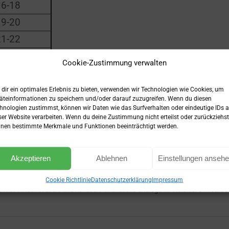
16-18
19-20
21-22
23-24
Cookie-Zustimmung verwalten
25-26
dir ein optimales Erlebnis zu bieten, verwenden wir Technologien wie Cookies, um
äteinformationen zu speichern und/oder darauf zuzugreifen. Wenn du diesen
hnologien zustimmst, können wir Daten wie das Surfverhalten oder eindeutige IDs a
elmasse Du in einem Jahr maximal aufbauen kannst.
ser Website verarbeiten. Wenn du deine Zustimmung nicht erteilst oder zurückziehst
n Muskelaufbau Fortschritt immer im Blick.
nen bestimmte Merkmale und Funktionen beeinträchtigt werden.
Akzeptieren
Ablehnen
Einstellungen anseh
Cookie Richtlinie
Datenschutzerklärung
Impressum
t-free mass index in users and nonusers of anabolic-androgenic steroids. Clinical Jo