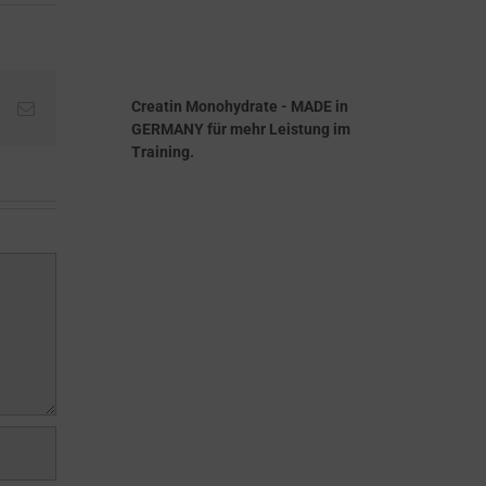
Creatin Monohydrate - MADE in
st
Vk
E-
Mail
GERMANY für mehr Leistung im
Training.