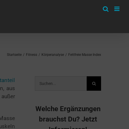
Startseite
/
Fitness
/
Körperanalyse
/
Fettfreie Masse Index
Suche
tanteil
nach:
n, aus
 außer
Welche Ergänzungen
 Masse
brauchst Du? Jetzt
uskeln