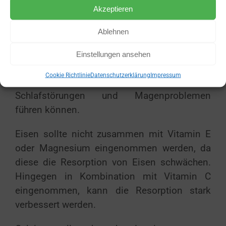
Generell sollten alle fettlöslichen Vitamine
Akzeptieren
zusammen mit dem Essen eingenommen
werden, da sie so durch das Fett besser
Ablehnen
resorbiert werden können.
Einstellungen ansehen
Alle B Vitamine sollten eher morgens
Cookie Richtlinie
Datenschutzerklärung
Impressum
eingenommen werden, da sie abends zu
Schlafstörungen und Magenproblemen
führen können.
Eisen sollte nicht zusammen mit Vitamin E
oder Magnesium eingenommen werden, da
diese die Resorption von Eisen schwächen.
Hingegen in Kombination mit Vitamin C
eingenommen, kann die Resorption stark
verbessert werden.