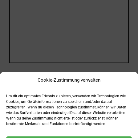
Cookie-Zustimmung verwalten
Einnahme
Um dir ein optimales Erlebnis zu bieten, verwenden wir Technologien wie
Cookies, um Geräteinformationen zu speichern und/oder darauf
zuzugreifen. Wenn du diesen Technologien zustimmst, können wir Daten
wie das Surfverhalten oder eindeutige IDs auf dieser Website verarbeiten.
Bei der Einnahme von Einzelpräparaten sollte
Wenn du deine Zustimmung nicht erteilst oder zurückziehst, können
folgendes beachtet werden:
bestimmte Merkmale und Funktionen beeinträchtigt werden.