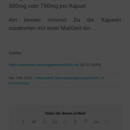
500mg oder 750mg pro Kapsel.
Am besten nimmst Du die Kapseln
zusammen mit einer Mahlzeit ein.
Quellen:
https://examine.com/supplements/fish-oil/
,(01.07.2019)
Mai 19th, 2020
|
Gesundheit
,
Nahrungsergänzungsmittel
|
0
Kommentare
Teilen Sie diesen Artikel!
Facebook
Twitter
Reddit
LinkedIn
WhatsApp
Tumblr
Pinterest
Vk
E-
Mail