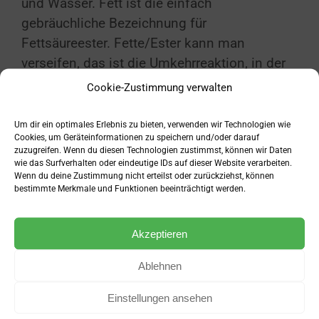
und Wasser. Fett ist die einfach
gebräuchliche Bezeichnung für
Fettsäureester. Fette/Ester kann man
verseifen, das ist die Umkehrreaktion, in der
zusammen mit Wasser wieder Fettsäure und
Cookie-Zustimmung verwalten
Alkohol entsteht.
Um dir ein optimales Erlebnis zu bieten, verwenden wir Technologien wie
Cookies, um Geräteinformationen zu speichern und/oder darauf
zuzugreifen. Wenn du diesen Technologien zustimmst, können wir Daten
wie das Surfverhalten oder eindeutige IDs auf dieser Website verarbeiten.
Nachteile der Ethylester Form
Wenn du deine Zustimmung nicht erteilst oder zurückziehst, können
bestimmte Merkmale und Funktionen beeinträchtigt werden.
Die Ethylester Form bietet zwei Nachteile
gegenüber der Triglycerid Form:
Akzeptieren
Sie scheint trotz Vitamin E Zugabe
Ablehnen
oxidationsanfälliger zu sein, und es können
hohe Dosierungen und Anreicherungen des
Einstellungen ansehen
fettlöslichen Vitamin E im Körper erzielt