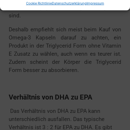
Cookie Richtlinie
Datenschutzerklärung
Impressum
werden, die gegebenenfalls gar nicht gewollt
sind.
Deshalb empfiehlt sich meist beim Kauf von
Omega-3 Kapseln darauf zu achten, ein
Produkt in der Triglycerid Form ohne Vitamin
E Zusatz zu wählen, auch wenn es teurer ist.
Zudem scheint der Körper die Triglycerid
Form besser zu absorbieren.
Verhältnis von DHA zu EPA
Das Verhältnis von DHA zu EPA kann
unterschiedlich ausfallen. Das typische
Verhältnis ist 3 : 2 für EPA zu DHA. Es gibt